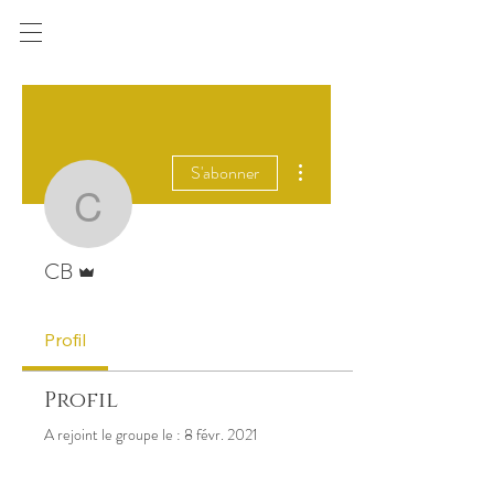
Une cuisine engagée,
ouverte sur le monde
Plus d'actions
S'abonner
CB
Administrateur
CB
Profil
Profil
A rejoint le groupe le : 8 févr. 2021