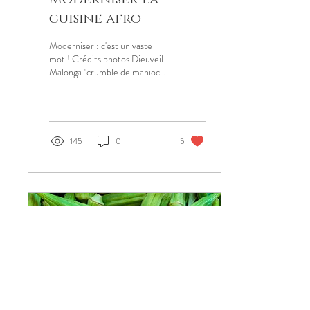
cuisine afro
Moderniser : c'est un vaste
mot ! Crédits photos Dieuveil
Malonga "crumble de manioc"
Selon moi, il s'agit autant d'une
question de...
145
0
5