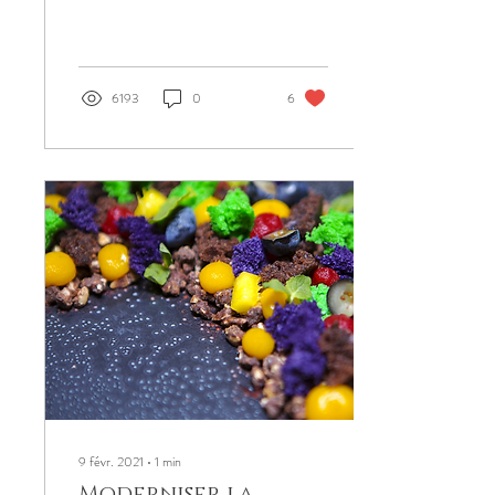
uniquement par les bakongos,
une ethnie de l'ouest...
6193
0
6
9 févr. 2021
∙
1
min
Moderniser la