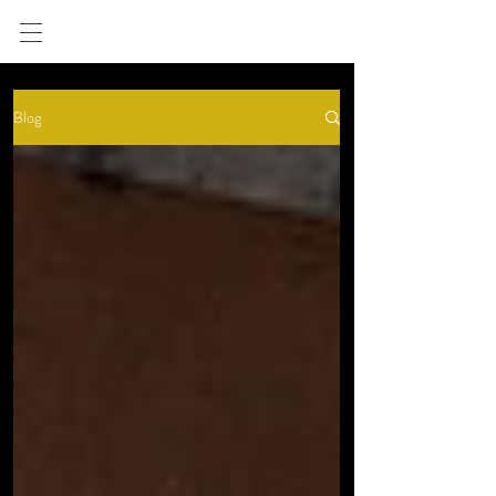
Une cuisine engagée,
ouverte sur le monde
Blog